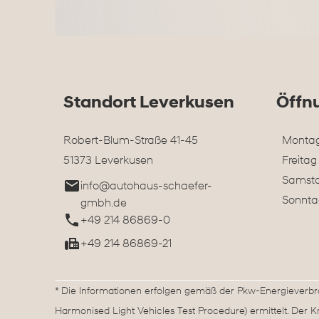
Standort Leverkusen
Öffn
Robert-Blum-Straße 41-45
Montag
51373 Leverkusen
Freitag
Samst
info@autohaus-schaefer-
Sonnta
gmbh.de
+49 214 86869-0
+49 214 86869-21
* Die Informationen erfolgen gemäß der Pkw-Energieve
Harmonised Light Vehicles Test Procedure) ermittelt. Der 