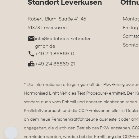
Standort Leverkusen
Öffn
Robert-Blum-Straße 41-45
Montag
51373 Leverkusen
Freitag
Samst
info@autohaus-schaefer-
Sonnta
gmbh.de
+49 214 86869-0
+49 214 86869-21
* Die Informationen erfolgen gemäß der Pkw-Energieve
Harmonised Light Vehicles Test Procedure) ermittelt. Der 
sondern auch vom Fahrstil und anderen nichttechnischen F
Kraftstoffverbrauch und die C02-Emissionen aller in Deut
an dem neue Personenkraftfahrzeuge ausgestellt oder ange
angegeben, die durch den Betrieb des PKW entstehen. C02-
vermieden werden, werden bei der Ermittlung der C02-Em