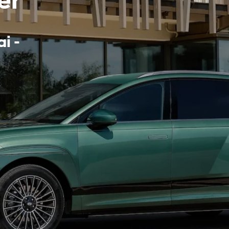
er
i -