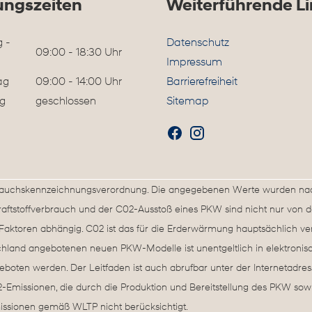
ungszeiten
Weiterführende Li
 -
Datenschutz
09:00 - 18:30 Uhr
Impressum
ag
09:00 - 14:00 Uhr
Barrierefreiheit
g
geschlossen
Sitemap
rbrauchskennzeichnungsverordnung. Die angegebenen Werte wurden n
Kraftstoffverbrauch und der C02-Ausstoß eines PKW sind nicht nur von d
aktoren abhängig. C02 ist das für die Erderwärmung hauptsächlich vera
schland angebotenen neuen PKW-Modelle ist unentgeltlich in elektronis
boten werden. Der Leitfaden ist auch abrufbar unter der Internetadre
Emissionen, die durch die Produktion und Bereitstellung des PKW sowie
issionen gemäß WLTP nicht berücksichtigt.