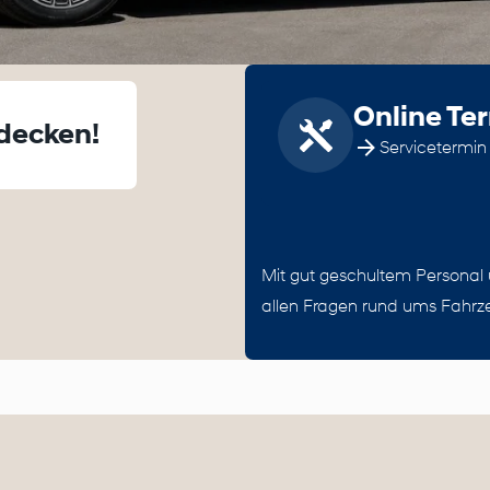
Online Te
decken!
Servicetermin 
Mit gut geschultem Personal 
allen Fragen rund ums Fahrze