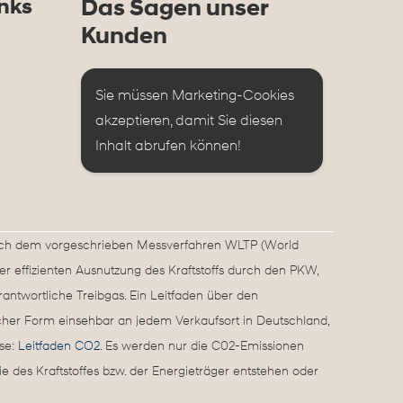
nks
Das Sagen unser
Kunden
Sie müssen Marketing-Cookies 
akzeptieren, damit Sie diesen 
Inhalt abrufen können!
ach dem vorgeschrieben Messverfahren WLTP (World
er effizienten Ausnutzung des Kraftstoffs durch den PKW,
ntwortliche Treibgas. Ein Leitfaden über den
cher Form einsehbar an jedem Verkaufsort in Deutschland,
sse:
Leitfaden CO2
. Es werden nur die C02-Emissionen
 des Kraftstoffes bzw. der Energieträger entstehen oder