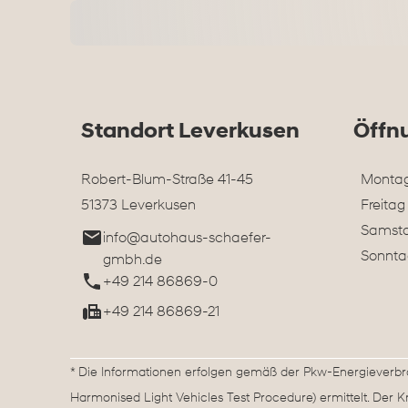
Standort Leverkusen
Öffn
Robert-Blum-Straße 41-45
Montag
51373 Leverkusen
Freitag
Samst
info@autohaus-schaefer-
Sonnta
gmbh.de
+49 214 86869-0
+49 214 86869-21
* Die Informationen erfolgen gemäß der Pkw-Energieve
Harmonised Light Vehicles Test Procedure) ermittelt. Der 