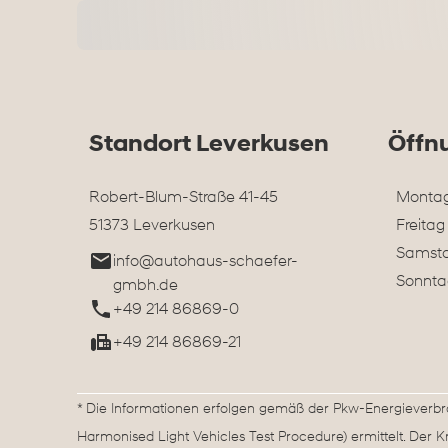
Standort Leverkusen
Öffn
Robert-Blum-Straße 41-45
Montag
51373 Leverkusen
Freitag
Samst
info@autohaus-schaefer-
Sonnta
gmbh.de
+49 214 86869-0
+49 214 86869-21
* Die Informationen erfolgen gemäß der Pkw-Energieve
Harmonised Light Vehicles Test Procedure) ermittelt. Der 